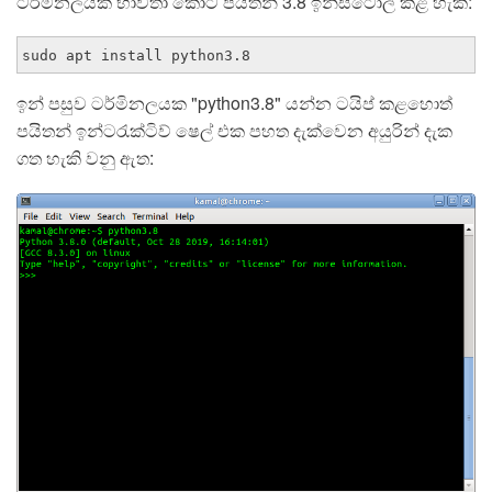
ටර්මිනලයක භාවිතා කොට පයිතන් 3.8 ඉන්ස්ටෝල් කළ හැක:
sudo apt install python3.8
ඉන් පසුව ටර්මිනලයක "python3.8" යන්න ටයිප් කළහොත්
පයිතන් ඉන්ටරැක්ටිව් ෂෙල් එක පහත දැක්වෙන අයුරින් දැක
ගත හැකි වනු ඇත: