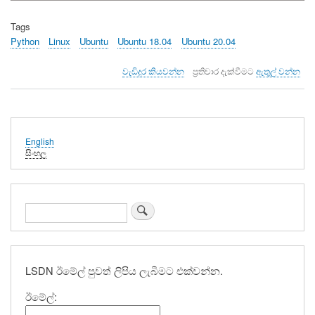
Tags
Python
Linux
Ubuntu
Ubuntu 18.04
Ubuntu 20.04
ලිනක්ස්
වැඩිදුර කියවන්න
ප්‍රතිචාර දැක්වීමට
ඇතුල් වන්න
භාවිතා
වන
මෙහෙයුම්
පද්ධතියක
පයිතන්
English
ඉන්ස්ටෝල්
සිංහල
කරන්නේ
කෙසේද?
ගැන
සොයන්න
LSDN ඊමේල් පුවත් ලිපිය ලැබීමට එක්වන්න.
ඊමේල්: